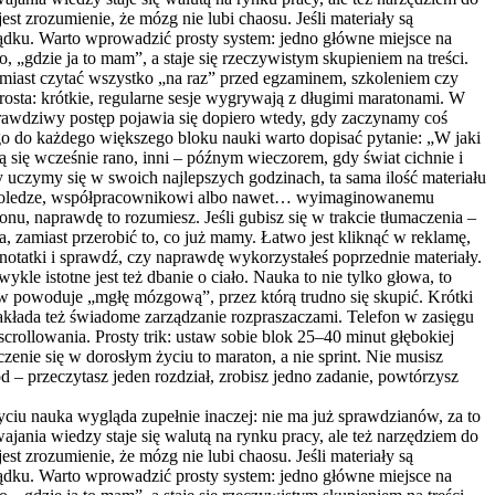
t zrozumienie, że mózg nie lubi chaosu. Jeśli materiały są
rządku. Warto wprowadzić prosty system: jedno główne miejsce na
, „gdzie ja to mam”, a staje się rzeczywistym skupieniem na treści.
amiast czytać wszystko „na raz” przed egzaminem, szkoleniem czy
osta: krótkie, regularne sesje wygrywają z długimi maratonami. W
e prawdziwy postęp pojawia się dopiero wtedy, gdy zaczynamy coś
o do każdego większego bloku nauki warto dopisać pytanie: „W jaki
ą się wcześnie rano, inni – późnym wieczorem, gdy świat cichnie i
y uczymy się w swoich najlepszych godzinach, ta sama ilość materiału
at koledze, współpracownikowi albo nawet… wyimaginowanemu
onu, naprawdę to rozumiesz. Jeśli gubisz się w trakcie tłumaczenia –
 zamiast przerobić to, co już mamy. Łatwo jest kliknąć w reklamę,
 notatki i sprawdź, czy naprawdę wykorzystałeś poprzednie materiały.
kle istotne jest też dbanie o ciało. Nauka to nie tylko głowa, to
łków powoduje „mgłę mózgową”, przez którą trudno się skupić. Krótki
 zakłada też świadome zarządzanie rozpraszaczami. Telefon w zasięgu
crollowania. Prosty trik: ustaw sobie blok 25–40 minut głębokiej
zenie się w dorosłym życiu to maraton, a nie sprint. Nie musisz
d – przeczytasz jeden rozdział, zrobisz jedno zadanie, powtórzysz
iu nauka wygląda zupełnie inaczej: nie ma już sprawdzianów, za to
jania wiedzy staje się walutą na rynku pracy, ale też narzędziem do
t zrozumienie, że mózg nie lubi chaosu. Jeśli materiały są
rządku. Warto wprowadzić prosty system: jedno główne miejsce na