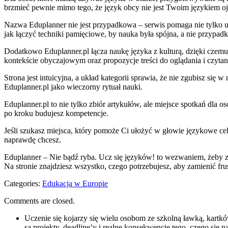
brzmieć pewnie mimo tego, że język obcy nie jest Twoim językiem o
Nazwa Eduplanner nie jest przypadkowa – serwis pomaga nie tylko u
jak łączyć techniki pamięciowe, by nauka była spójna, a nie przypad
Dodatkowo Eduplanner.pl łącza naukę języka z kulturą, dzięki czemu d
kontekście obyczajowym oraz propozycje treści do oglądania i czytan
Strona jest intuicyjna, a układ kategorii sprawia, że nie zgubisz się
Eduplanner.pl jako wieczorny rytuał nauki.
Eduplanner.pl to nie tylko zbiór artykułów, ale miejsce spotkań dla o
po kroku budujesz kompetencje.
Jeśli szukasz miejsca, który pomoże Ci ułożyć w głowie językowe ce
naprawdę chcesz.
Eduplanner – Nie bądź ryba. Ucz się języków! to wezwaniem, żeby zro
Na stronie znajdziesz wszystko, czego potrzebujesz, aby zamienić fr
Categories:
Edukacja w Europie
Comments are closed.
Uczenie się kojarzy się wielu osobom ze szkolną ławką, kart
są projekty, deadline’y i realne konsekwencje tego, czego się