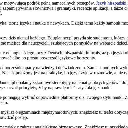
rię w motywującą podróż pełną namacalnych postępów.
Język hiszpański
 zapamiętywania słownictwa i gramatyki, recenzje aplikacji, a także c
ć.
aktyka, teoria języka i nauka o nawykach. Dzięki temu każdy samouk moż
zy dziś niemal każdego. Eduplanner.pl przyda się studentom, którzy c
ne miejsce dla nauczycieli, szukających pomysłów na wsparcie dzieci
od angielskiego, przez Deutsch, hiszpański, français, aż po języki ni
anować albo po prostu poszerzać językowe horyzonty.
jednocześnie oparty na wiedzy i doświadczeniu. Zamiast nudnych wykład
Nacisk położony jest na praktykę, bo język żyje w rozmowie, a nie ty
er.pl obalamy szkodliwe stereotypy na temat „dobrych genów” do języ
yznaczać priorytety, żeby naprawdę mieć satysfakcję z nauki.
re pomagają wybrać odpowiednie platformy dla Twojego stylu nauki. Za
słem.
śli myślisz o egzaminach międzynarodowych, znajdziesz tu treści doty
prawdzić postęp.
teriały z zakresu angielskiego biznesowego. Znajdziesz tu przykładow