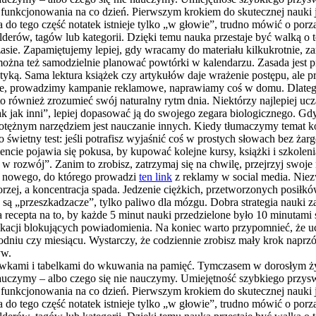
funkcjonowania na co dzień. Pierwszym krokiem do skutecznej nauki jes
a do tego część notatek istnieje tylko „w głowie”, trudno mówić o po
lderów, tagów lub kategorii. Dzięki temu nauka przestaje być walką o to
sie. Zapamiętujemy lepiej, gdy wracamy do materiału kilkukrotnie, z
żna też samodzielnie planować powtórki w kalendarzu. Zasada jest pr
raktyką. Sama lektura książek czy artykułów daje wrażenie postępu, al
acje, prowadzimy kampanie reklamowe, naprawiamy coś w domu. Dlateg
o również zrozumieć swój naturalny rytm dnia. Niektórzy najlepiej ucz
tak jak inni”, lepiej dopasować ją do swojego zegara biologicznego. Gd
 potężnym narzędziem jest nauczanie innych. Kiedy tłumaczymy tem
wietny test: jeśli potrafisz wyjaśnić coś w prostych słowach bez żarg
 pojawia się pokusa, by kupować kolejne kursy, książki i szkolenia,
 w rozwój”. Zanim to zrobisz, zatrzymaj się na chwilę, przejrzyj swoje
ać nowego, do którego prowadzi
ten link
z reklamy w social media. Niezwy
 gorzej, a koncentracja spada. Jedzenie ciężkich, przetworzonych posi
ie są „przeszkadzacze”, tylko paliwo dla mózgu. Dobra strategia nauki
 recepta na to, by każde 5 minut nauki przedzielone było 10 minutami s
likacji blokujących powiadomienia. Na koniec warto przypomnieć, że uc
odniu czy miesiącu. Wystarczy, że codziennie zrobisz mały krok naprzó
yw.
kówkami i tabelkami do wkuwania na pamięć. Tymczasem w dorosłym życ
 nauczymy – albo czego się nie nauczymy. Umiejętność szybkiego przyswa
funkcjonowania na co dzień. Pierwszym krokiem do skutecznej nauki jes
a do tego część notatek istnieje tylko „w głowie”, trudno mówić o po