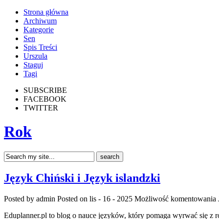
Strona główna
Archiwum
Kategorie
Sen
Spis Treści
Urszula
Staguj
Tagi
SUBSCRIBE
FACEBOOK
TWITTER
Rok
Język Chiński i Język islandzki
Posted by admin
Posted on lis - 16 - 2025
Możliwość komentowania
Eduplanner.pl to blog o nauce języków, który pomaga wyrwać się z r