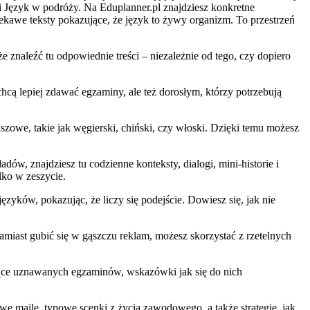
i Język w podróży. Na Eduplanner.pl znajdziesz konkretne
iekawe teksty pokazujące, że język to żywy organizm. To przestrzeń
e znaleźć tu odpowiednie treści – niezależnie od tego, czy dopiero
hcą lepiej zdawać egzaminy, ale też dorosłym, którzy potrzebują
.
szowe, takie jak węgierski, chiński, czy włoski. Dzięki temu możesz
ów, znajdziesz tu codzienne konteksty, dialogi, mini-historie i
lko w zeszycie.
ków, pokazując, że liczy się podejście. Dowiesz się, jak nie
miast gubić się w gąszczu reklam, możesz skorzystać z rzetelnych
czące uznawanych egzaminów, wskazówki jak się do nich
e maile, typowe scenki z życia zawodowego, a także strategie, jak