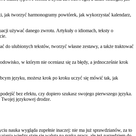
zi, jak tworzyć harmonogramy powtórek, jak wykorzystać kalendarz,
tuacji używać danego zwrotu. Artykuły o idiomach, teksty o
cie.
racać do ulubionych tekstów, tworzyć własne zestawy, a także traktować
środowisko, w którym nie oceniasz się za błędy, a jednocześnie krok
obcym języku, możesz krok po kroku uczyć się mówić tak, jak
 podejść bez efektu, czy dopiero szukasz swojego pierwszego języka.
a Twojej językowej drodze.
iu nauka wygląda zupełnie inaczej: nie ma już sprawdzianów, za to
jania wiedzy staje się walutą na rynku pracy, ale też narzędziem do