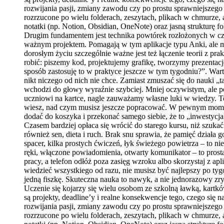
rozwijania pasji, zmiany zawodu czy po prostu sprawniejszego 
rozrzucone po wielu folderach, zeszytach, plikach w chmurze, 
notatki (np. Notion, Obsidian, OneNote) oraz jasną strukturę fo
Drugim fundamentem jest technika powtórek rozłożonych w cza
ważnym projektem. Pomagają w tym aplikacje typu Anki, ale mo
dorosłym życiu szczególnie ważne jest też łączenie teorii z p
robić: piszemy kod, projektujemy grafikę, tworzymy prezent
sposób zastosuję to w praktyce jeszcze w tym tygodniu?”. Wart
nikt niczego od nich nie chce. Zamiast zmuszać się do nauki „
wchodzi do głowy wyraźnie szybciej. Mniej oczywistym, ale
uczniowi na kartce, nagle zauważamy własne luki w wiedzy. To ś
wiesz, nad czym musisz jeszcze popracować. W pewnym momencie
dodać do koszyka i przekonać samego siebie, że to „inwestycja
Czasem bardziej opłaca się wrócić do starego kursu, niż szuk
również sen, dieta i ruch. Brak snu sprawia, że pamięć działa
spacer, kilka prostych ćwiczeń, łyk świeżego powietrza – to n
ręki, włączone powiadomienia, otwarty komunikator – to prosta
pracy, a telefon odłóż poza zasięg wzroku albo skorzystaj z ap
wiedzieć wszystkiego od razu, nie musisz być najlepszy po tyg
jedną fiszkę. Skuteczna nauka to nawyk, a nie jednorazowy zr
Uczenie się kojarzy się wielu osobom ze szkolną ławką, kart
są projekty, deadline’y i realne konsekwencje tego, czego się
rozwijania pasji, zmiany zawodu czy po prostu sprawniejszego 
rozrzucone po wielu folderach, zeszytach, plikach w chmurze, 