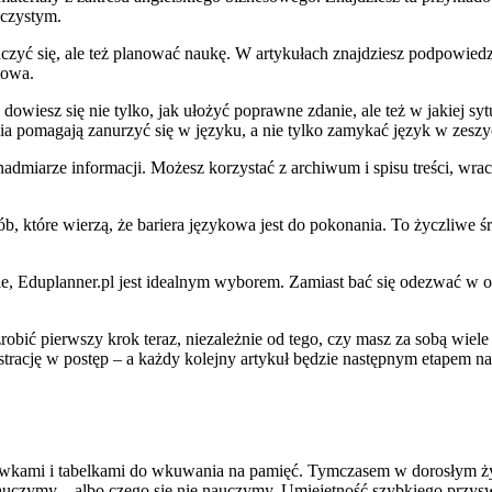
jczystym.
czyć się, ale też planować naukę. W artykułach znajdziesz podpowied
kowa.
owiesz się nie tylko, jak ułożyć poprawne zdanie, ale też w jakiej sy
ia pomagają zanurzyć się w języku, a nie tylko zamykać język w zeszy
 w nadmiarze informacji. Możesz korzystać z archiwum i spisu treści, w
sób, które wierzą, że bariera językowa jest do pokonania. To życzliwe 
le, Eduplanner.pl jest idealnym wyborem. Zamiast bać się odezwać w 
bić pierwszy krok teraz, niezależnie od tego, czy masz za sobą wiele
ustrację w postęp – a każdy kolejny artykuł będzie następnym etapem n
kówkami i tabelkami do wkuwania na pamięć. Tymczasem w dorosłym życ
 nauczymy – albo czego się nie nauczymy. Umiejętność szybkiego przyswa