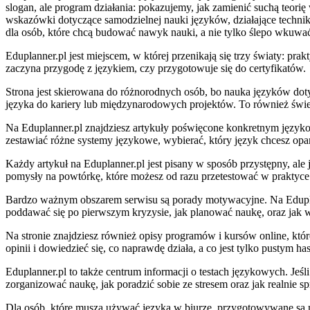
slogan, ale program działania: pokazujemy, jak zamienić suchą teo
wskazówki dotyczące samodzielnej nauki języków, działające techniki
dla osób, które chcą budować nawyk nauki, a nie tylko ślepo wkuwa
Eduplanner.pl jest miejscem, w której przenikają się trzy światy: pr
zaczyna przygodę z językiem, czy przygotowuje się do certyfikatów.
Strona jest skierowana do różnorodnych osób, bo nauka języków dotyc
języka do kariery lub międzynarodowych projektów. To również świet
Na Eduplanner.pl znajdziesz artykuły poświęcone konkretnym językom: 
zestawiać różne systemy językowe, wybierać, który język chcesz op
Każdy artykuł na Eduplanner.pl jest pisany w sposób przystępny, ale 
pomysły na powtórkę, które możesz od razu przetestować w praktyce. 
Bardzo ważnym obszarem serwisu są porady motywacyjne. Na Eduplann
poddawać się po pierwszym kryzysie, jak planować naukę, oraz jak w
Na stronie znajdziesz również opisy programów i kursów online, któ
opinii i dowiedzieć się, co naprawdę działa, a co jest tylko pustym ha
Eduplanner.pl to także centrum informacji o testach językowych. Je
zorganizować naukę, jak poradzić sobie ze stresem oraz jak realnie s
Dla osób, które muszą używać języka w biurze, przygotowywane są ma